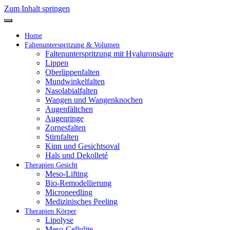
Zum Inhalt springen
Home
Faltenunterspritzung & Volumen
Faltenunterspritzung mit Hyaluronsäure
Lippen
Oberlippenfalten
Mundwinkelfalten
Nasolabialfalten
Wangen und Wangenknochen
Augenfältchen
Augenringe
Zornesfalten
Stirnfalten
Kinn und Gesichtsoval
Hals und Dekolleté
Therapien Gesicht
Meso-Lifting
Bio-Remodellierung
Microneedling
Medizinisches Peeling
Therapien Körper
Lipolyse
Meso-Cellulite