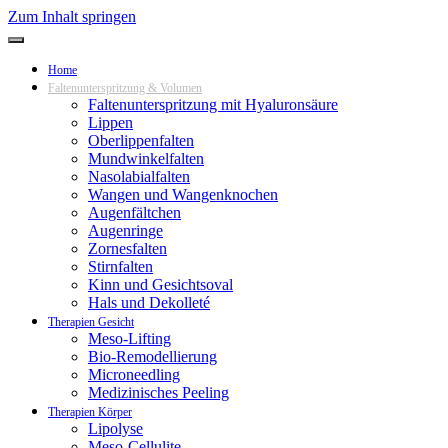
Zum Inhalt springen
Home
Faltenunterspritzung & Volumen
Faltenunterspritzung mit Hyaluronsäure
Lippen
Oberlippenfalten
Mundwinkelfalten
Nasolabialfalten
Wangen und Wangenknochen
Augenfältchen
Augenringe
Zornesfalten
Stirnfalten
Kinn und Gesichtsoval
Hals und Dekolleté
Therapien Gesicht
Meso-Lifting
Bio-Remodellierung
Microneedling
Medizinisches Peeling
Therapien Körper
Lipolyse
Meso-Cellulite