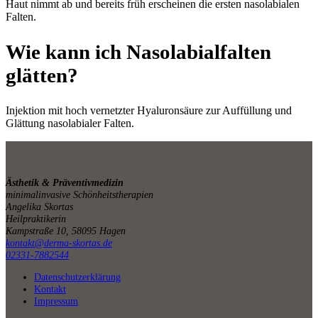
Haut nimmt ab und bereits früh erscheinen die ersten nasolabialen
Falten.
Wie kann ich Nasolabialfalten
glätten?
Injektion mit hoch vernetzter Hyaluronsäure zur Auffüllung und
Glättung nasolabialer Falten.
Ästhetik & Präventivmedizin
minimalinvasive Schönheitstherapien
Angelika Skortas
Heilpraktikerin
Kampstraße 10, 58095 Hagen
kontakt@derma-skortas.de
02331-7882544
Datenschutzerklärung
Kontakt
Impressum