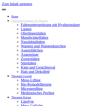
Zum Inhalt springen
Home
Faltenunterspritzung & Volumen
Faltenunterspritzung mit Hyaluronsäure
Lippen
Oberlippenfalten
Mundwinkelfalten
Nasolabialfalten
Wangen und Wangenknochen
Augenfältchen
Augenringe
Zornesfalten
Stirnfalten
Kinn und Gesichtsoval
Hals und Dekolleté
Therapien Gesicht
Meso-Lifting
Bio-Remodellierung
Microneedling
Medizinisches Peeling
Therapien Körper
Lipolyse
Meso-Cellulite