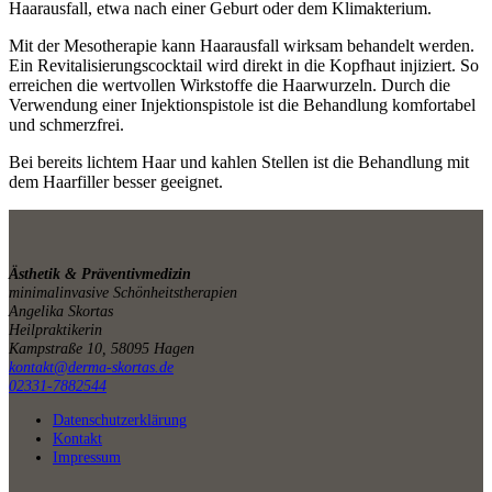
Haarausfall, etwa nach einer Geburt oder dem Klimakterium.
Mit der Mesotherapie kann Haarausfall wirksam behandelt werden.
Ein Revitalisierungscocktail wird direkt in die Kopfhaut injiziert. So
erreichen die wertvollen Wirkstoffe die Haarwurzeln. Durch die
Verwendung einer Injektionspistole ist die Behandlung komfortabel
und schmerzfrei.
Bei bereits lichtem Haar und kahlen Stellen ist die Behandlung mit
dem Haarfiller besser geeignet.
Ästhetik & Präventivmedizin
minimalinvasive Schönheitstherapien
Angelika Skortas
Heilpraktikerin
Kampstraße 10, 58095 Hagen
kontakt@derma-skortas.de
02331-7882544
Datenschutzerklärung
Kontakt
Impressum