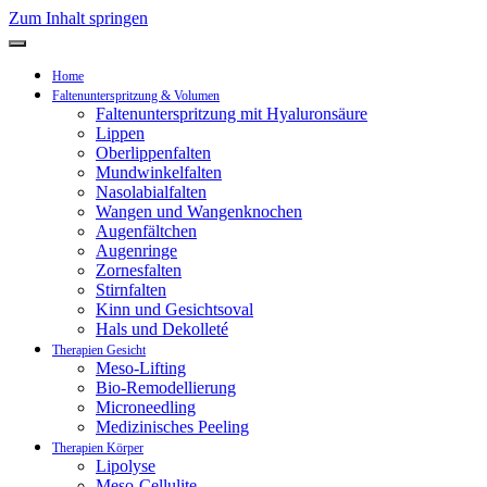
Zum Inhalt springen
Home
Faltenunterspritzung & Volumen
Faltenunterspritzung mit Hyaluronsäure
Lippen
Oberlippenfalten
Mundwinkelfalten
Nasolabialfalten
Wangen und Wangenknochen
Augenfältchen
Augenringe
Zornesfalten
Stirnfalten
Kinn und Gesichtsoval
Hals und Dekolleté
Therapien Gesicht
Meso-Lifting
Bio-Remodellierung
Microneedling
Medizinisches Peeling
Therapien Körper
Lipolyse
Meso-Cellulite